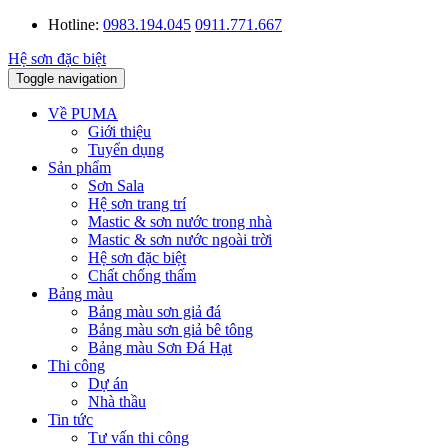
Hotline:
0983.194.045
0911.771.667
Toggle navigation
Về PUMA
Giới thiệu
Tuyển dụng
Sản phẩm
Sơn Sala
Hệ sơn trang trí
Mastic & sơn nước trong nhà
Mastic & sơn nước ngoài trời
Hệ sơn đặc biệt
Chất chống thấm
Bảng màu
Bảng màu sơn giả đá
Bảng màu sơn giả bê tông
Bảng màu Sơn Đá Hạt
Thi công
Dự án
Nhà thầu
Tin tức
Tư vấn thi công