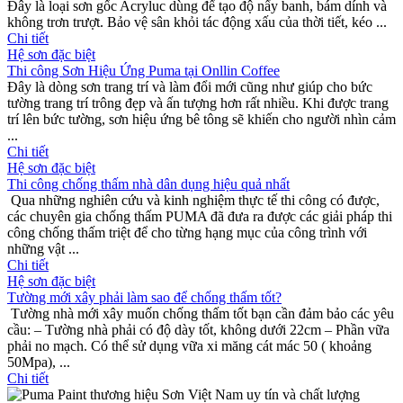
Đây là loại sơn gốc Acryluc dùng để tạo độ nẩy banh, bám dính và
không trơn trượt. Bảo vệ sân khỏi tác động xấu của thời tiết, kéo ...
Chi tiết
Thi công Sơn Hiệu Ứng Puma tại Onllin Coffee
Đây là dòng sơn trang trí và làm đổi mới cũng như giúp cho bức
tường trang trí trông đẹp và ấn tượng hơn rất nhiều. Khi được trang
trí lên bức tường, sơn hiệu ứng bê tông sẽ khiến cho người nhìn cảm
...
Chi tiết
Thi công chống thấm nhà dân dụng hiệu quả nhất
Qua những nghiên cứu và kinh nghiệm thực tế thi công có được,
các chuyên gia chống thấm PUMA đã đưa ra được các giải pháp thi
công chống thấm triệt để cho từng hạng mục của công trình với
những vật ...
Chi tiết
Tường mới xây phải làm sao để chống thấm tốt?
Tường nhà mới xây muốn chống thấm tốt bạn cần đảm bảo các yêu
cầu: – Tường nhà phải có độ dày tốt, không dưới 22cm – Phần vữa
phải no mạch. Có thể sử dụng vữa xi măng cát mác 50 ( khoảng
50Mpa), ...
Chi tiết