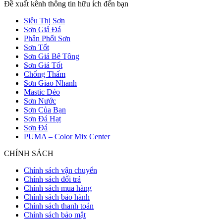
Đề xuất kênh thông tin hữu ích đến bạn
Siêu Thị Sơn
Sơn Giả Đá
Phân Phối Sơn
Sơn Tốt
Sơn Giả Bê Tông
Sơn Giá Tốt
Chống Thấm
Sơn Giao Nhanh
Mastic Dẻo
Sơn Nước
Sơn Của Bạn
Sơn Đá Hạt
Sơn Đá
PUMA – Color Mix Center
CHÍNH SÁCH
Chính sách vận chuyển
Chính sách đổi trả
Chính sách mua hàng
Chính sách bảo hành
Chính sách thanh toán
Chính sách bảo mật