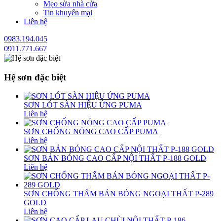
Mẹo sửa nhà cửa
Tin khuyến mại
Liên hệ
0983.194.045
0911.771.667
Hệ sơn đặc biệt
SƠN LÓT SÀN HIỆU ỨNG PUMA
Liên hệ
SƠN CHỐNG NÓNG CAO CẤP PUMA
Liên hệ
SƠN BÁN BÓNG CAO CẤP NỘI THẤT P-188 GOLD
Liên hệ
SƠN CHỐNG THẤM BÁN BÓNG NGOẠI THẤT P-289
GOLD
Liên hệ