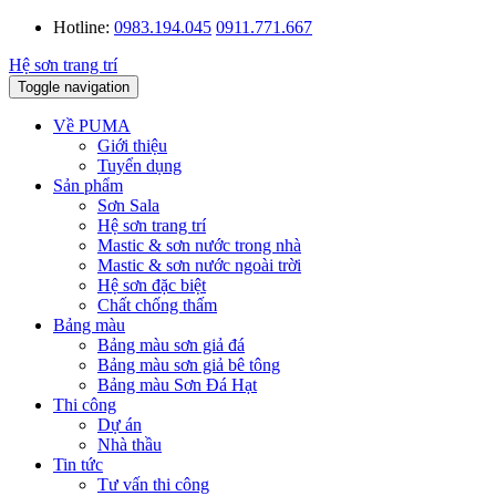
Hotline:
0983.194.045
0911.771.667
Toggle navigation
Về PUMA
Giới thiệu
Tuyển dụng
Sản phẩm
Sơn Sala
Hệ sơn trang trí
Mastic & sơn nước trong nhà
Mastic & sơn nước ngoài trời
Hệ sơn đặc biệt
Chất chống thấm
Bảng màu
Bảng màu sơn giả đá
Bảng màu sơn giả bê tông
Bảng màu Sơn Đá Hạt
Thi công
Dự án
Nhà thầu
Tin tức
Tư vấn thi công