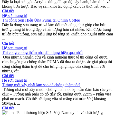
Đây là loại sơn gốc Acryluc dùng để tạo độ nẩy banh, bám dính và
không trơn trượt. Bảo vệ sân khỏi tác động xấu của thời tiết, kéo ...
Chi tiết
Thi công Sơn Hiệu Ứng Puma tại Onllin Coffee
Đây là dòng sơn trang trí và làm đổi mới cũng như giúp cho bức
tường trang trí trông đẹp và ấn tượng hơn rất nhiều. Khi được trang
trí lên bức tường, sơn hiệu ứng bê tông sẽ khiến cho người nhìn cảm
...
Chi tiết
Thi công chống thấm nhà dân dụng hiệu quả nhất
Qua những nghiên cứu và kinh nghiệm thực tế thi công có được,
các chuyên gia chống thấm PUMA đã đưa ra được các giải pháp thi
công chống thấm triệt để cho từng hạng mục của công trình với
những vật ...
Chi tiết
Tường mới xây phải làm sao để chống thấm tốt?
Tường nhà mới xây muốn chống thấm tốt bạn cần đảm bảo các yêu
cầu: – Tường nhà phải có độ dày tốt, không dưới 22cm – Phần vữa
phải no mạch. Có thể sử dụng vữa xi măng cát mác 50 ( khoảng
50Mpa), ...
Chi tiết