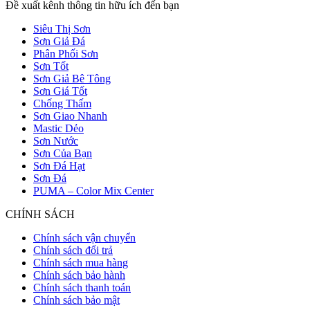
Đề xuất kênh thông tin hữu ích đến bạn
Siêu Thị Sơn
Sơn Giả Đá
Phân Phối Sơn
Sơn Tốt
Sơn Giả Bê Tông
Sơn Giá Tốt
Chống Thấm
Sơn Giao Nhanh
Mastic Dẻo
Sơn Nước
Sơn Của Bạn
Sơn Đá Hạt
Sơn Đá
PUMA – Color Mix Center
CHÍNH SÁCH
Chính sách vận chuyển
Chính sách đổi trả
Chính sách mua hàng
Chính sách bảo hành
Chính sách thanh toán
Chính sách bảo mật