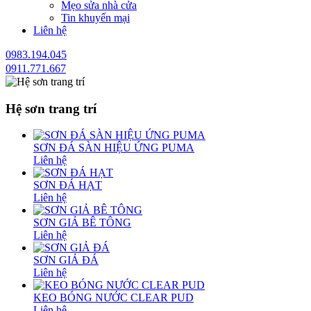
Mẹo sửa nhà cửa
Tin khuyến mại
Liên hệ
0983.194.045
0911.771.667
Hệ sơn trang trí
SƠN ĐÁ SÀN HIỆU ỨNG PUMA
Liên hệ
SƠN ĐÁ HẠT
Liên hệ
SƠN GIẢ BÊ TÔNG
Liên hệ
SƠN GIẢ ĐÁ
Liên hệ
KEO BÓNG NƯỚC CLEAR PUD
Liên hệ